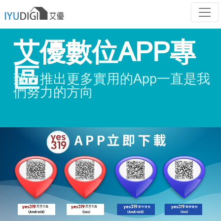
艾優數位APP專
區
致力推出更多實用的App一直是我
們努力的方向